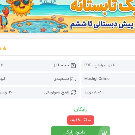
قابل ویرایش - PDF
حجم فایل
116 کیل
MashghOnline
دسته‌بندی
کارب
8,089 بازدید
تاریخ به‌روز‌رسانی
20 اردیبهشت 1405
رایگان
٪100 تخفیف
دانلود رایگان