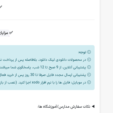
✅
✅
مزایا
توجه:
در محصولات دانلودی لینک دانلود، بلافاصله پس از پرداخت ن
پشتیبانی آنلاین، از 9 صبح تا 12 شب، پاسخگوی شما میباشد.
پشتیبانی ارسال مجدد فایل صرفا تا 30 روز پس از خرید فعال است.
در موبایل: فایل ها را با نرم افزار xodo اجرا کنید. (نصب از بازار یا مایکت یا اپ استور)
◀️
نکات سفارش مدارس/آموزشگاه ها: