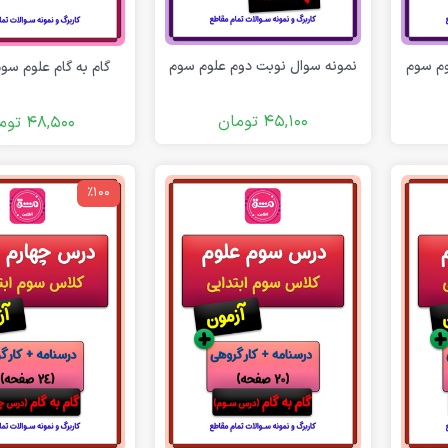
وم سوم
نمونه سوال نوبت دوم علوم سوم
گام به گام علوم سو
45,100
تومان
48,500
توم
٪100