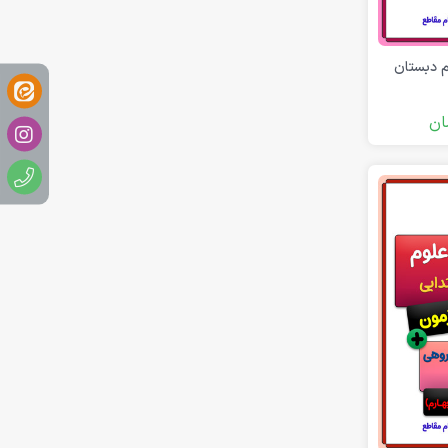
م دبستان
ان