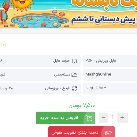
قابل ویرایش - PDF
حجم فایل
56 کیل
MashghOnline
دسته‌بندی
کارب
6,553 بازدید
تاریخ به‌روز‌رسانی
20 اردیبهشت 1405
7,500
تومان
افزودن به سبد خرید
دسته بندی تقویت هوش