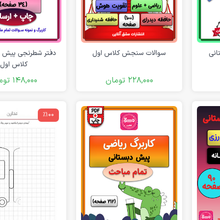
انی
سوالات سنجش کلاس اول
دفتر شطرنجی پیش د
کلاس اول
228,000
تومان
148,000
توم
٪100