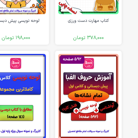
کتاب مهارت دست ورزی
لوحه نویسی پیش دبست
378,000
تومان
198,000
تومان
592 صفحه