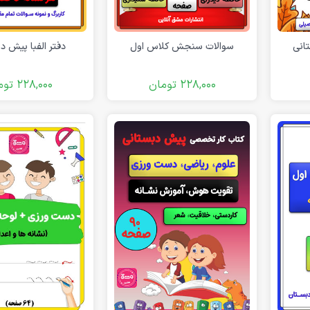
انی
سوالات سنجش کلاس اول
دفتر الفبا پیش د
228,000
تومان
228,000
توم