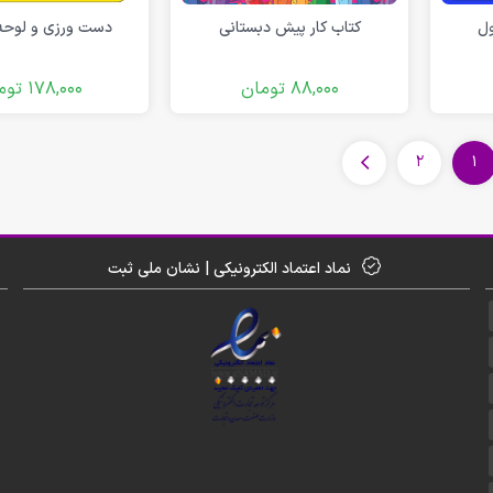
ول
کتاب کار پیش دبستانی
دست ورزی و لوحه
88,000
تومان
178,000
توم
2
1
نماد اعتماد الکترونیکی | نشان ملی ثبت