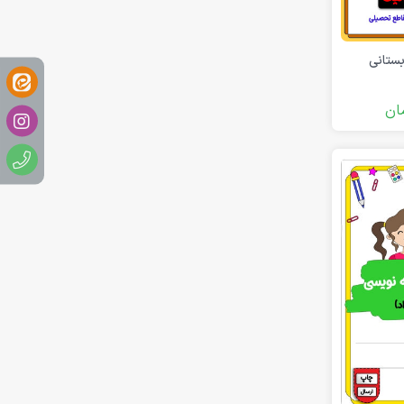
بستانی
ان