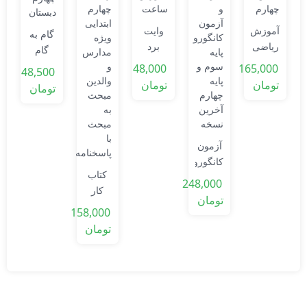
ت
آموزش
وایت
گام به
0
ریاضی
برد
د
گام
ت
کلاس
آموزش
ریاضی
48,000
165,000
48,500
چهارم
ساعت
چهارم
تومان
تومان
تومان
دبستان
آزمون
کانگورو
کتاب
پایه
248,000
کار
سوم و
تومان
ریاضی
پایه
158,000
چهارم
چهارم
تومان