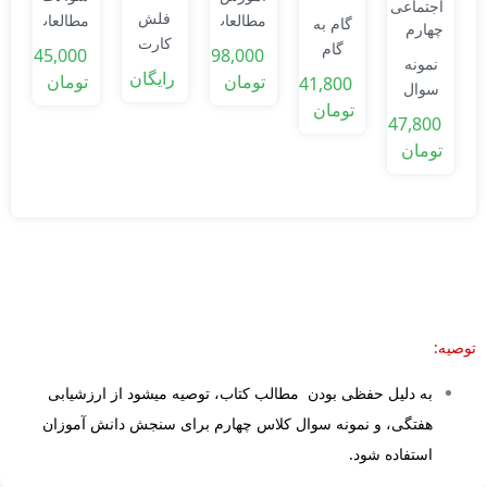
ا
0
فلش
مطالعات
مطالعات
گام به
ت
کارت
اجتماعی
اجتماعی
گام
45,000
98,000
نمونه
مطالعات
چهارم
چهارم
مطالعات
رایگان
تومان
تومان
41,800
سوال
چهارم
اجتماعی
تومان
نوبت
ابتدایی
47,800
چهارم
دوم
تومان
دبستان
مطالعات
اجتماعی
چهارم
توصیه:
به دلیل حفظی بودن مطالب کتاب، توصیه میشود از ارزشیابی
هفتگی، و نمونه سوال کلاس چهارم برای سنجش دانش آموزان
استفاده شود.