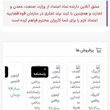
مشق آنلاین دارنده نماد اعتماد از وزارت صنعت، معدن و
تجارت و همچنین با ثبت برند تجاری در سازمان قوه قضاییه
اعتماد لازم را برای شما کاربران محترم فراهم کرده است
پرفروش ها
+
+
پاسخنامه
پاسخن
آزمون
فارسی
ششم
94,800
ابتدایی
تومان
کاربرگ
آزمون
0
ریاضی
ریاضی
ت
ششم
ششم
98,500
98,300