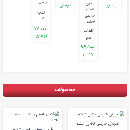
ابتدایی
ابتدایی
تومان
تومان
کتاب
کار
ریاضی
178,000
کلمات
ششم
تومان
هم
معنی
94,800
و
تومان
مخالف
ششم
ابتدایی
محصولات
آموزش فارسی کلاس ششم
فصل هفتم ریاضی ششم