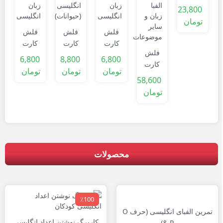
حروف
23,800
انگلیسی
تومان
ا
0
فلش
فلش
فلش
ت
کارت
کارت
کارت
فلش
حروف
زبان
مشاغل
6,800
8,800
6,800
کارت
زبان
انگلیسی
زبان
تومان
تومان
تومان
انگلیسی
انگلیسی
(حیوانات)
انگلیسی
58,600
تومان
محصولات
٪100
تمرین الفبای انگلیسی (حرف O
کاربرگ نوشتن اعداد انگلیسی
& P)