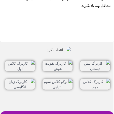
مشاغل و… یادبگیرند.