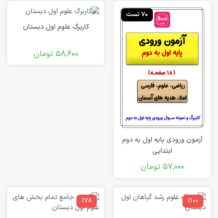
70 تست
کاربرگ علوم اول دبستان
58,600
تومان
آزمون ورودی پایه اول به دوم
ابتدایی
57,000
تومان
٪78
٪100