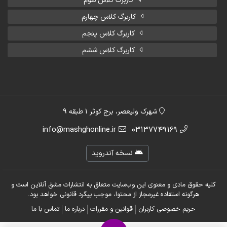
کاربرگ کلاس سوم
کاربرگ کلاس چهارم
کاربرگ کلاس پنجم
کاربرگ کلاس ششم
شهرک ولیعصر، برج کوثر 1 طبقه 9
info@mashghonline.ir
03137749169
نسخه آندروید
کلیه حقوق مادی و معنوی این وب‌سایت متعلق به انتشارات مشق آنلاین است و
هرگونه استفاده غیرمجاز از محتوا، موجب پیگرد قانونی خواهد بود.
حریم خصوصی کاربران
قوانین و مقررات
درباره ما
تماس با ما