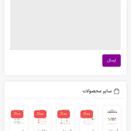
سایر محصولات
٪100
٪100
٪100
٪100