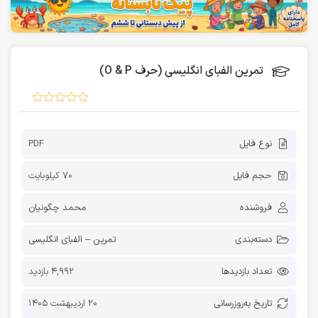
تمرین الفبای انگلیسی (حرف O & P)
نوع فایل
PDF
حجم فایل
70 کیلوبایت
فروشنده
محمد چگونیان
دسته‌بندی
تمرین – الفبای انگلیسی
تعداد بازدیدها
4,992 بازدید
تاریخ به‌روز‌رسانی
20 اردیبهشت 1405