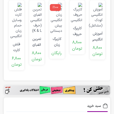
٪100
ت
کاربرگ
آموزش
حروف
ا
ر
کاربرگ
تمرین
انگلیسی
انگلیسی
ک
8,800
فلش
زبان
الفبای
کودک
(
8,800
تومان
کارت
انگلیسی
انگلیسی
(مشاغل)
ک
رایگان
8,800
تومان
وسایل
پیش
(حرف
6,800
تومان
حمام
دبستانی
K & L)
تومان
زبان
(خواندن
انگلیسی
و
تطبیق)
سبد خرید