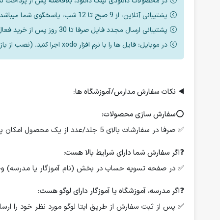
در محصولات دانلودی لینک دانلود، بلافاصله پس از پرداخت ن
پشتیبانی آنلاین، از 9 صبح تا 12 شب، پاسخگوی شما میباشد.
پشتیبانی ارسال مجدد فایل صرفا تا 30 روز پس از خرید فعال است.
در موبایل: فایل ها را با نرم افزار xodo اجرا کنید. (نصب از بازار یا مایکت یا اپ استور)
◀️
نکات سفارش مدارس/آموزشگاه ها:
⭕️
سفارش سازی محصولات:
✅ صرفا در سفارشات بالای 5 جلد/عدد از یک محصول امکان پذیر است.
❓
اگر سفارش شما دارای شرایط بالا هست:
✅ در صفحه تسویه حساب در بخش (نام آموزگار یا مدرسه) وجود
❓
اگر مدرسه، آموزشگاه یا آموزگار دارای لوگو هست:
✅ پس از ثبت سفارش از طریق ایتا لوگو مورد نظر خود را ارسال