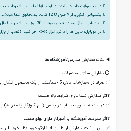
در محصولات دانلودی لینک دانلود، بلافاصله پس از پرداخت نم
پشتیبانی آنلاین، از 9 صبح تا 12 شب، پاسخگوی شما میباشد.
پشتیبانی ارسال مجدد فایل صرفا تا 30 روز پس از خرید فعال است.
در موبایل: فایل ها را با نرم افزار xodo اجرا کنید. (نصب از بازار یا مایکت یا اپ استور)
◀️
نکات سفارش مدارس/آموزشگاه ها:
⭕️
سفارش سازی محصولات:
✅ صرفا در سفارشات بالای 5 جلد/عدد از یک محصول امکان پذیر است.
❓
اگر سفارش شما دارای شرایط بالا هست:
✅ در صفحه تسویه حساب در بخش (نام آموزگار یا مدرسه) وجود
❓
اگر مدرسه، آموزشگاه یا آموزگار دارای لوگو هست:
✅ پس از ثبت سفارش از طریق ایتا لوگو مورد نظر خود را ارسال