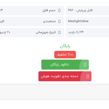
قابل ویرایش - PDF
حجم فایل
114 کیلو
MashghOnline
دسته‌بندی
کارب
8,124 بازدید
تاریخ به‌روز‌رسانی
20 اردیبهشت 1405
رایگان
٪100 تخفیف
دانلود رایگان
دسته بندی تقویت هوش