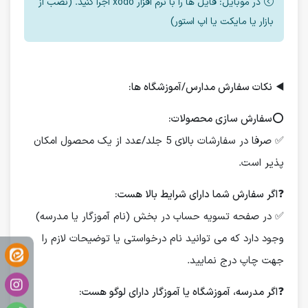
در موبایل: فایل ها را با نرم افزار xodo اجرا کنید. (نصب از
بازار یا مایکت یا اپ استور)
◀️
نکات سفارش مدارس/آموزشگاه ها:
⭕️
سفارش سازی محصولات:
✅ صرفا در سفارشات بالای 5 جلد/عدد از یک محصول امکان
پذیر است.
❓
اگر سفارش شما دارای شرایط بالا هست:
✅ در صفحه تسویه حساب در بخش (نام آموزگار یا مدرسه)
وجود دارد که می توانید نام درخواستی یا توضیحات لازم را
جهت چاپ درج نمایید.
❓
اگر مدرسه، آموزشگاه یا آموزگار دارای لوگو هست: