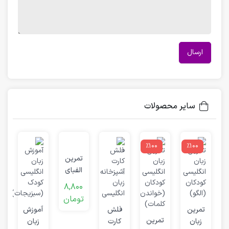
سایر محصولات
٪100
٪100
تمرین
الفبای
انگلیسی
8,800
(حرف
تومان
و
0
Y &
تمرین
فلش
آموزش
ت
Z)
تمرین
زبان
کارت
زبان