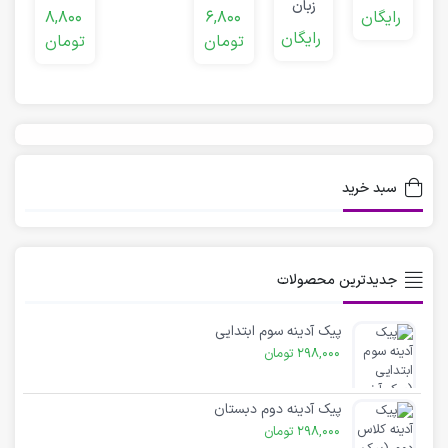
زبان
انگلیسی
آشپزخانه
انگلیسی
ا
رایگان
6,800
8,800
انگلیسی
کودکان
زبان
کودک
رایگان
تومان
تومان
کودکان
(الگو)
انگلیسی
(سبزیجات)
(خواندن
کلمات)
سبد خرید
جدیدترین محصولات
پیک آدینه سوم ابتدایی
298,000
تومان
پیک آدینه دوم دبستان
298,000
تومان