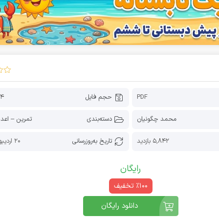
PDF
حجم فایل
24 کیل
محمد چگونیان
دسته‌بندی
تمرین – اعدا
5,842 بازدید
تاریخ به‌روز‌رسانی
20 اردیبهشت 1405
رایگان
٪100 تخفیف
دانلود رایگان