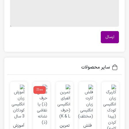
سایر محصولات
٪100
د
آ
ر
فلش
تمرین
آموزش
ا