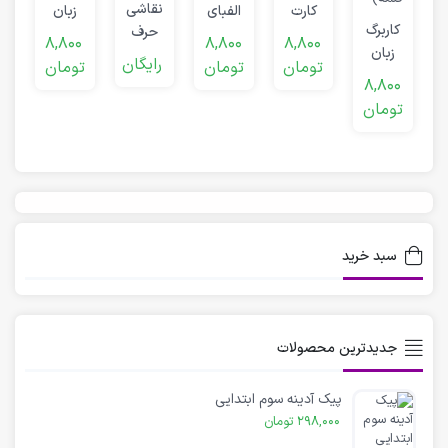
نقاشی
کارت
الفبای
زبان
کاربرگ
حرف
زبان
انگلیسی
انگلیسی
ک
8,800
8,800
8,800
زبان
(ذ)
انگلیسی
(حرف
کودکان
رایگان
تومان
تومان
تومان
انگلیسی
(مختلف)
K & L)
3 سال
8,800
کودک
تومان
(پیدا
کردن
کلمه)
سبد خرید
جدیدترین محصولات
پیک آدینه سوم ابتدایی
298,000
تومان