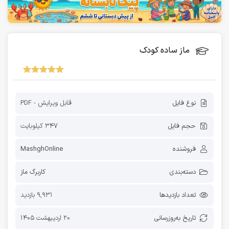
ماز ساده کودک
نوع فایل
قابل ویرایش - PDF
حجم فایل
347 کیلوبایت
فروشنده
MashghOnline
دسته‌بندی
کاربرگ ماز
تعداد بازدیدها
9,931 بازدید
تاریخ به‌روز‌رسانی
20 اردیبهشت 1405