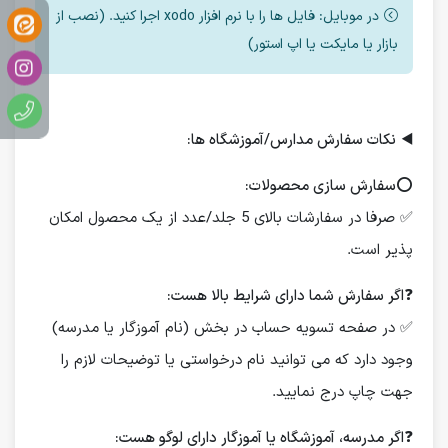
در موبایل: فایل ها را با نرم افزار xodo اجرا کنید. (نصب از
بازار یا مایکت یا اپ استور)
◀️
نکات سفارش مدارس/آموزشگاه ها:
⭕️
سفارش سازی محصولات:
✅ صرفا در سفارشات بالای 5 جلد/عدد از یک محصول امکان
پذیر است.
❓
اگر سفارش شما دارای شرایط بالا هست:
✅ در صفحه تسویه حساب در بخش (نام آموزگار یا مدرسه)
وجود دارد که می توانید نام درخواستی یا توضیحات لازم را
جهت چاپ درج نمایید.
❓
اگر مدرسه، آموزشگاه یا آموزگار دارای لوگو هست: