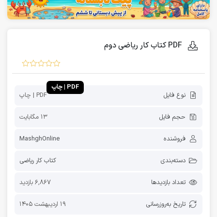
PDF کتاب کار ریاضی دوم
PDF | چاپ
نوع فایل
PDF | چاپ
حجم فایل
13 مگابایت
فروشنده
MashghOnline
دسته‌بندی
کتاب کار ریاضی
تعداد بازدیدها
6,867 بازدید
تاریخ به‌روز‌رسانی
19 اردیبهشت 1405