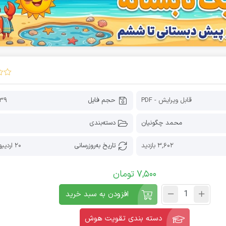
قابل ویرایش - PDF
حجم فایل
139 کیلو
محمد چگونیان
دسته‌بندی
3,602 بازدید
تاریخ به‌روز‌رسانی
20 اردیبهشت 1405
7,500
تومان
افزودن به سبد خرید
دسته بندی تقویت هوش