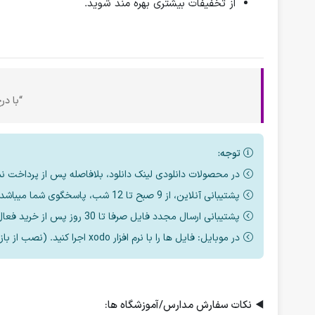
از تخفیفات بیشتری بهره مند شوید.
“با در
توجه:
در محصولات دانلودی لینک دانلود، بلافاصله پس از پرداخت ن
پشتیبانی آنلاین، از 9 صبح تا 12 شب، پاسخگوی شما میباشد.
پشتیبانی ارسال مجدد فایل صرفا تا 30 روز پس از خرید فعال است.
در موبایل: فایل ها را با نرم افزار xodo اجرا کنید. (نصب از بازار یا مایکت یا اپ استور)
◀️
نکات سفارش مدارس/آموزشگاه ها: