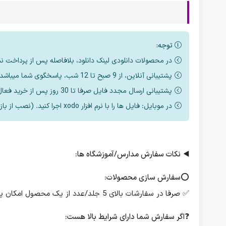
توجه:
در محصولات دانلودی لینک دانلود، بلافاصله پس از پرداخت ن
پشتیبانی آنلاین، از 9 صبح تا 12 شب، پاسخگوی شما میباشد.
پشتیبانی ارسال مجدد فایل صرفا تا 30 روز پس از خرید فعال است.
در موبایل: فایل ها را با نرم افزار xodo اجرا کنید. (نصب از بازار یا مایکت یا اپ استور)
◀️
نکات سفارش مدارس/آموزشگاه ها:
⭕️
سفارش سازی محصولات:
✅ صرفا در سفارشات بالای 5 جلد/عدد از یک محصول امکان پذیر است.
❓
اگر سفارش شما دارای شرایط بالا هست: