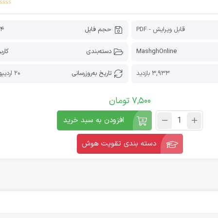
قابل ویرایش - PDF
حجم فایل
64 کیل
MashghOnline
دسته‌بندی
کارب
3,933 بازدید
تاریخ به‌روز‌رسانی
20 اردیبهشت 1405
7,500
تومان
افزودن به سبد خرید
دسته بندی تقویت هوش