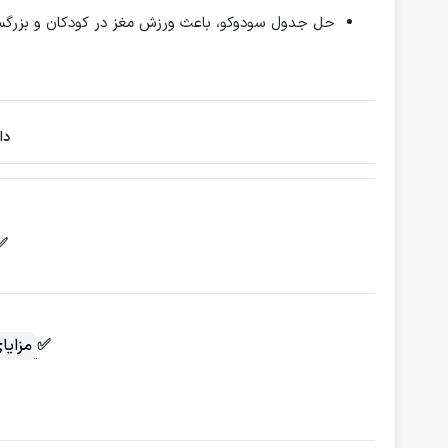
حل جدول سودوکو، باعث ورزش مغز در کودکان و بزرگس
دا
✅
✅
مزایا