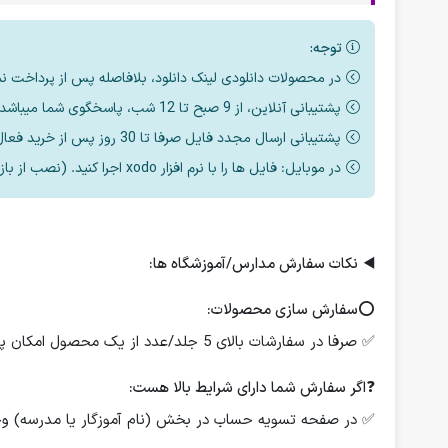
توجه:
در محصولات دانلودی لینک دانلود، بلافاصله پس از پرداخت ن
پشتیبانی آنلاین، از 9 صبح تا 12 شب، پاسخگوی شما میباشد.
پشتیبانی ارسال مجدد فایل صرفا تا 30 روز پس از خرید فعال است.
در موبایل: فایل ها را با نرم افزار xodo اجرا کنید. (نصب از بازار یا مایکت یا اپ استور)
◀️
نکات سفارش مدارس/آموزشگاه ها:
⭕️
سفارش سازی محصولات:
✅ صرفا در سفارشات بالای 5 جلد/عدد از یک محصول امکان پذیر است.
❓
اگر سفارش شما دارای شرایط بالا هست:
✅ در صفحه تسویه حساب در بخش (نام آموزگار یا مدرسه) وجود