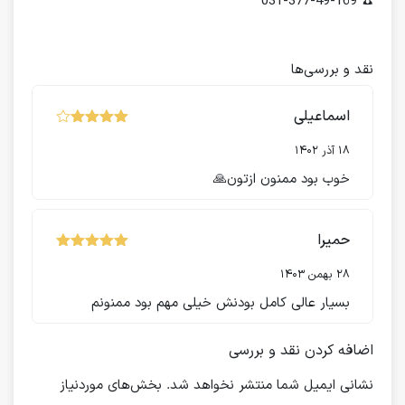
☎️ 031-377-49-169
نقد و بررسی‌ها
اسماعیلی
نمره
از
4
5
18 آذر 1402
خوب بود ممنون ازتون🙏
حمیرا
نمره
از 5
5
28 بهمن 1403
بسیار عالی کامل بودنش خیلی مهم بود ممنونم
اضافه کردن نقد و بررسی
نشانی ایمیل شما منتشر نخواهد شد.
بخش‌های موردنیاز