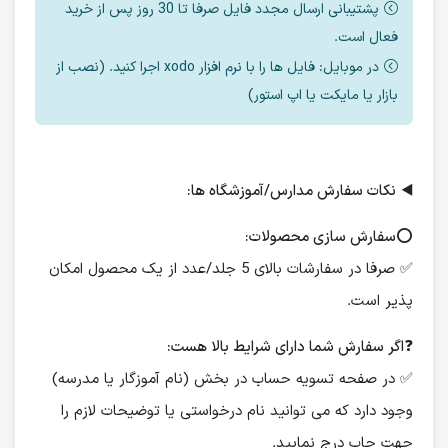
پشتیبانی ارسال مجدد فایل صرفا تا 30 روز پس از خرید
فعال است.
در موبایل: فایل ها را با نرم افزار xodo اجرا کنید. (نصب از
بازار یا مایکت یا اپ استور)
◀️
نکات سفارش مدارس/آموزشگاه ها:
⭕️
سفارش سازی محصولات:
✅ صرفا در سفارشات بالای 5 جلد/عدد از یک محصول امکان
پذیر است.
❓
اگر سفارش شما دارای شرایط بالا هست:
✅ در صفحه تسویه حساب در بخش (نام آموزگار یا مدرسه)
وجود دارد که می توانید نام درخواستی یا توضیحات لازم را
جهت چاپ درج نمایید.