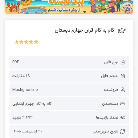
گام به گام قرآن چهارم دبستان
نوع فایل
PDF
حجم فایل
18 مگابایت
فروشنده
Mashghonline
دسته‌بندی
گام به گام چهارم ابتدایی
تعداد بازدیدها
4,494 بازدید
تاریخ به‌روز‌رسانی
20 اردیبهشت 1405