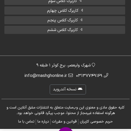
کاربرگ کلاس سوم
کاربرگ کلاس چهارم
کاربرگ کلاس پنجم
کاربرگ کلاس ششم
شهرک ولیعصر، برج کوثر 1 طبقه 9
info@mashghonline.ir
03137749169
نسخه آندروید
کلیه حقوق مادی و معنوی این وب‌سایت متعلق به انتشارات مشق آنلاین است و
هرگونه استفاده غیرمجاز از محتوا، موجب پیگرد قانونی خواهد بود.
حریم خصوصی کاربران
قوانین و مقررات
درباره ما
تماس با ما