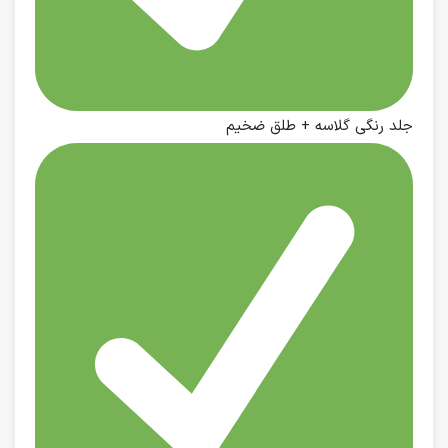
جلد رنگی گلاسه + طلق ضخیم