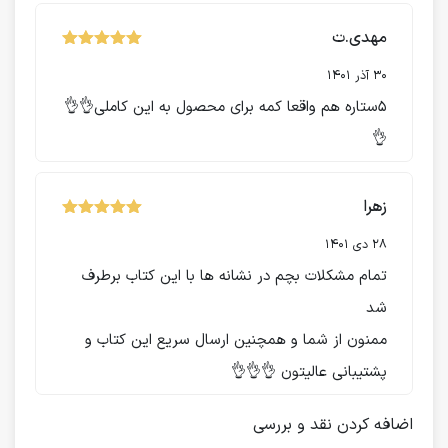
مهدی.ت
نمره
از 5
5
30 آذر 1401
۵ستاره هم واقعا کمه برای محصول به این کاملی👌👌
👌
زهرا
نمره
از 5
5
28 دی 1401
تمام مشکلات بچم در نشانه ها با این کتاب برطرف
شد
ممنون از شما و همچنین ارسال سریع این کتاب و
پشتیبانی عالیتون 👌👌👌
اضافه کردن نقد و بررسی