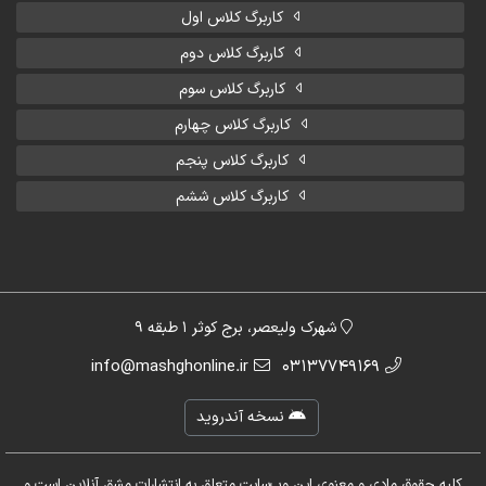
کاربرگ کلاس اول
کاربرگ کلاس دوم
کاربرگ کلاس سوم
کاربرگ کلاس چهارم
کاربرگ کلاس پنجم
کاربرگ کلاس ششم
شهرک ولیعصر، برج کوثر 1 طبقه 9
info@mashghonline.ir
03137749169
نسخه آندروید
کلیه حقوق مادی و معنوی این وب‌سایت متعلق به انتشارات مشق آنلاین است و