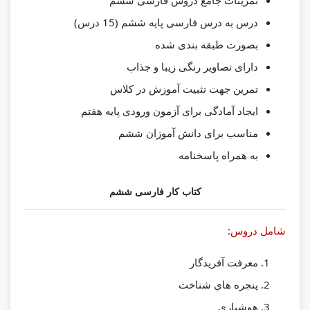
تمرینات جامع دروس فارسی ششم
درس به درس فارسی پایه ششم (15 درس)
بصورت طبقه بندی شده
دارای تصاویر رنگی زیبا و جذاب
تمرین جهت تثبیت آموزش در کلاس
ایجاد آمادگی برای آزمون ورودی پایه هفتم
مناسب برای دانش آموزان ششم
به همراه پاسخنامه
کتاب کار فارسی ششم
شامل دروس:
ﻣﻌﺮﻓﺖ آﻓﺮﯾﺪﮔﺎر
ﭘﻨﺠﺮه ﻫﺎي ﺷﻨﺎﺧﺖ
ﻫﻮﺷﯿﺎري