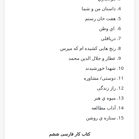
داﺳﺘﺎن ﻣﻦ و ﺷﻤﺎ
ﻫﻔﺖ ﺧﺎن رﺳﺘﻢ
اي وﻃﻦ
درﯾﺎﻗﻠﯽ
رﻧﺞ ﻫﺎﯾﯽ ﮐﺸﯿﺪه ام ﮐﻪ ﻣﭙﺮس
ﻋﻄﺎر و ﺟﻠﺎل اﻟﺪﯾﻦ ﻣﺤﻤﺪ
ﺷﻬﺪا ﺧﻮرﺷﯿﺪﻧﺪ
دوﺳﺘﯽ/ ﻣﺸﺎوره
راز زﻧﺪﮔﯽ
ﻣﯿﻮه ي ﻫﻨﺮ
آداب ﻣﻄﺎﻟﻌﻪ
ﺳﺘﺎره ي روﺷﻦ
کتاب کار فارسی ششم