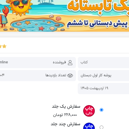
کتاب
فروشنده
line
پوشه کار اول دبستان
تعداد بازدیدها
15,504
19 اردیبهشت 1405
سفارش یک جلد
228,000
تومان
سفارش چند جلد