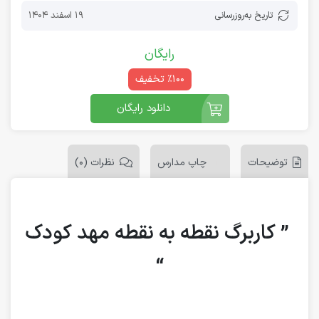
تاریخ به‌روز‌رسانی
19 اسفند 1404
رایگان
٪100 تخفیف
دانلود رایگان
توضیحات
چاپ مدارس
نظرات (0)
” کاربرگ نقطه به نقطه مهد کودک
“