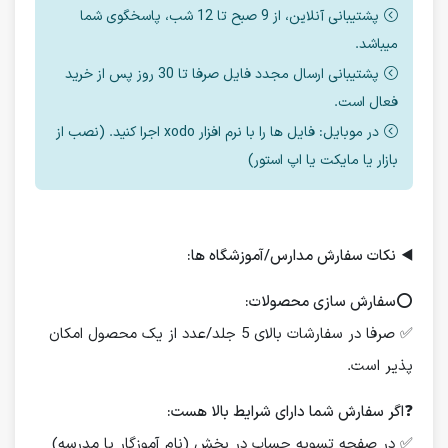
پشتیبانی آنلاین، از 9 صبح تا 12 شب، پاسخگوی شما
میباشد.
پشتیبانی ارسال مجدد فایل صرفا تا 30 روز پس از خرید
فعال است.
در موبایل: فایل ها را با نرم افزار xodo اجرا کنید. (نصب از
بازار یا مایکت یا اپ استور)
◀️
نکات سفارش مدارس/آموزشگاه ها:
⭕️
سفارش سازی محصولات:
✅ صرفا در سفارشات بالای 5 جلد/عدد از یک محصول امکان
پذیر است.
❓
اگر سفارش شما دارای شرایط بالا هست:
✅ در صفحه تسویه حساب در بخش (نام آموزگار یا مدرسه)