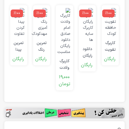
٪100
٪100
٪100
٪100
ح
ت
کاربرگ
تمرین
تمرین
ر
دانلود
تقویت
رنگ
پیدا
د
رایگان
حافظه
آمیزی
کردن
رایگان
رایگان
رایگان
کاربرگ
کاربرگ
کودک
مهدکودک
تفاوت
رایگان
ولادت
سایه
امام
ها
19,000
صادق
تومان