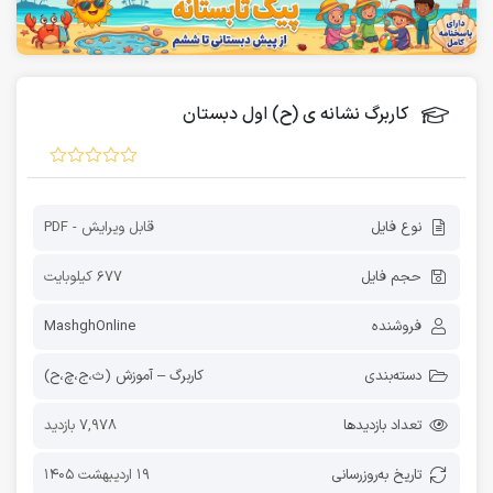
کاربرگ نشانه ی (ح) اول دبستان
نوع فایل
قابل ویرایش - PDF
حجم فایل
677 کیلوبایت
فروشنده
MashghOnline
دسته‌بندی
کاربرگ – آموزش (ث،ج،چ،ح)
تعداد بازدیدها
7,978 بازدید
تاریخ به‌روز‌رسانی
19 اردیبهشت 1405