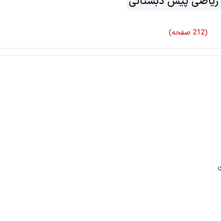
 ریاضی پیش دبستانی
(212 صفحه)
ی