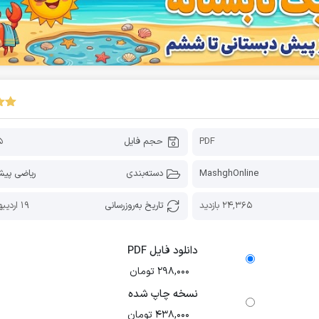
PDF
حجم فایل
25 
MashghOnline
دسته‌بندی
ریاضی پیش
24,365 بازدید
تاریخ به‌روز‌رسانی
19 اردیبهشت 1405
دانلود فایل PDF
298,000
تومان
نسخه چاپ شده
438,000
تومان