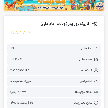
کاربرگ روز پدر (ولادت امام علی)
نوع فایل
PDF
حجم فایل
4 مگابایت
فروشنده
Mashghonline
دسته‌بندی
کاربرگ مناسبت ها
تعداد بازدیدها
4,944 بازدید
تاریخ به‌روز‌رسانی
19 اردیبهشت 1405