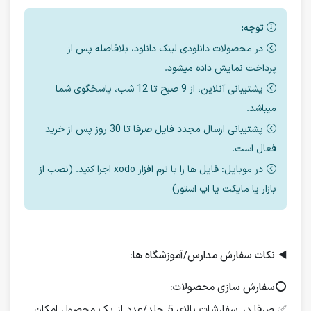
توجه:
در محصولات دانلودی لینک دانلود، بلافاصله پس از
پرداخت نمایش داده میشود.
پشتیبانی آنلاین، از 9 صبح تا 12 شب، پاسخگوی شما
میباشد.
پشتیبانی ارسال مجدد فایل صرفا تا 30 روز پس از خرید
فعال است.
در موبایل: فایل ها را با نرم افزار xodo اجرا کنید. (نصب از
بازار یا مایکت یا اپ استور)
◀️
نکات سفارش مدارس/آموزشگاه ها:
⭕️
سفارش سازی محصولات:
✅ صرفا در سفارشات بالای 5 جلد/عدد از یک محصول امکان