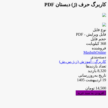
کاربرگ حرف (ژ) دبستان PDF
نوع فایل
قابل ویرایش - PDF
حجم فایل
368 کیلوبایت
فروشنده
MashghOnline
دسته‌بندی
کاربرگ - آموزش (ز،ژ،س،ش)
تعداد بازدیدها
8,320 بازدید
تاریخ به‌روز‌رسانی
19 اردیبهشت 1405
14,500
تومان
افزودن به سبد خرید