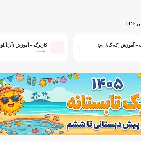
PD
 – آموزش (ک،گ،ل،م)
کاربرگ – آموزش (اَ،اِ،اُ،او
مشاهده