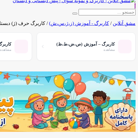
|
مشق آنلاین
/
کاربرگ - آموزش (ز،ژ،س،ش)
/
کاربرگ حرف (ژ) دبستان F
کاربرگ – آموزش (ص،ض،ط،ظ)
کاربرگ
مشاهده
مشاهده