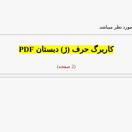
مورد نظر میباشد.
کاربرگ حرف (ژ) دبستان PDF
(2 صفحه)