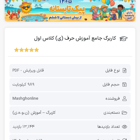
کاربرگ جامع آموزش حرف (ی) کلاس اول
نوع فایل
قابل ویرایش - PDF
حجم فایل
989 کیلوبایت
فروشنده
Mashghonline
دسته‌بندی
کاربرگ – آموزش (ن،و،ه،ی)
تعداد بازدیدها
13,144 بازدید