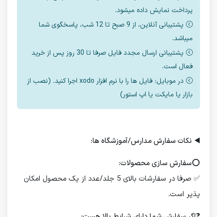
پرداخت نمایش داده میشود.
پشتیبانی آنلاین، از 9 صبح تا 12 شب، پاسخگوی شما
میباشد.
پشتیبانی ارسال مجدد فایل صرفا تا 30 روز پس از خرید
فعال است.
در موبایل: فایل ها را با نرم افزار xodo اجرا کنید. (نصب از
بازار یا مایکت یا اپ استور)
◀️
نکات سفارش مدارس/آموزشگاه ها:
⭕️
سفارش سازی محصولات:
✅ صرفا در سفارشات بالای 5 جلد/عدد از یک محصول امکان
پذیر است.
❓
اگر سفارش شما دارای شرایط بالا هست: