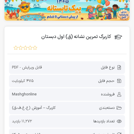
کاربرگ تمرین نشانه (ق) اول دبستان
نوع فایل
قابل ویرایش - PDF
حجم فایل
475 کیلوبایت
فروشنده
Mashghonline
دسته‌بندی
کاربرگ – آموزش (ع،غ،ف،ق)
تعداد بازدیدها
11,272 بازدید