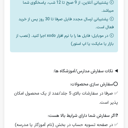
پشتیبانی آنلاین، از 9 صبح تا 12 شب، پاسخگوی شما
میباشد.
پشتیبانی ارسال مجدد فایل صرفا تا 30 روز پس از خرید
فعال است.
در موبایل: فایل ها را با نرم افزار xodo اجرا کنید. (نصب از
بازار یا مایکت یا اپ استور)
◀️
نکات سفارش مدارس/آموزشگاه ها:
⭕️
سفارش سازی محصولات:
✅ صرفا در سفارشات بالای 5 جلد/عدد از یک محصول امکان
پذیر است.
❓
اگر سفارش شما دارای شرایط بالا هست:
✅ در صفحه تسویه حساب در بخش (نام آموزگار یا مدرسه)