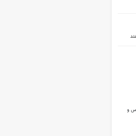
نند
رس و