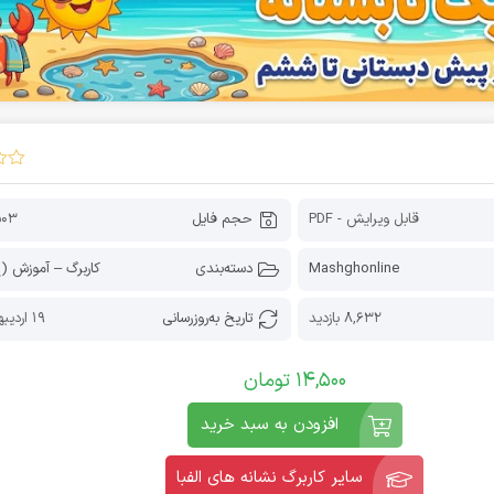
قابل ویرایش - PDF
حجم فایل
503 کیلوب
Mashghonline
دسته‌بندی
کاربرگ – آموزش 
8,632 بازدید
تاریخ به‌روز‌رسانی
19 اردیبهشت 1405
14,500
تومان
افزودن به سبد خرید
سایر کاربرگ نشانه های الفبا