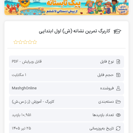
کاربرگ تمرین نشانه (ش) اول ابتدایی
نوع فایل
قابل ویرایش - PDF
حجم فایل
1 مگابایت
فروشنده
MashghOnline
دسته‌بندی
کاربرگ - آموزش (ز،ژ،س،ش)
تعداد بازدیدها
10,951 بازدید
تاریخ به‌روز‌رسانی
25 تیر 1405