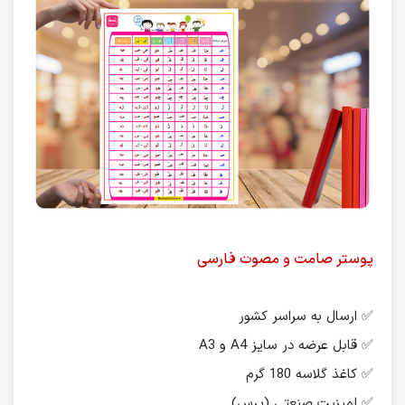
پوستر صامت و مصوت فارسی
✅ ارسال به سراسر کشور
✅ قابل عرضه در سایز A4 و A3
✅ کاغذ گلاسه 180 گرم
✅ لمینیت صنعتی (پرس)