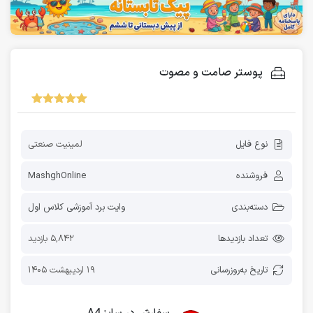
پوستر صامت و مصوت
نوع فایل
لمینیت صنعتی
فروشنده
MashghOnline
دسته‌بندی
وایت برد آموزشی کلاس اول
تعداد بازدیدها
5,842 بازدید
تاریخ به‌روز‌رسانی
19 اردیبهشت 1405