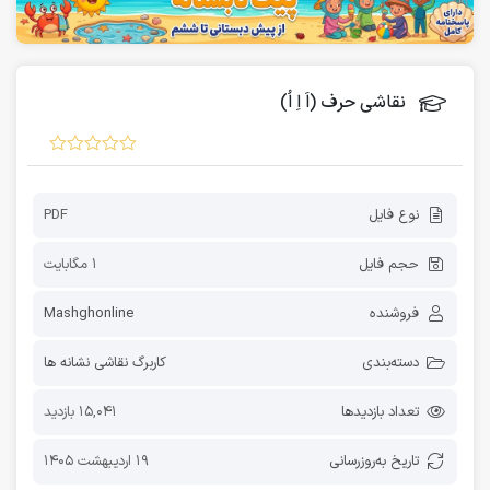
نقاشی حرف (اَ اِ اُ)
نوع فایل
PDF
حجم فایل
1 مگابایت
فروشنده
Mashghonline
دسته‌بندی
کاربرگ نقاشی نشانه ها
تعداد بازدیدها
15,041 بازدید
تاریخ به‌روز‌رسانی
19 اردیبهشت 1405