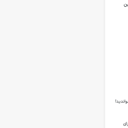
ین
واندید!
ای