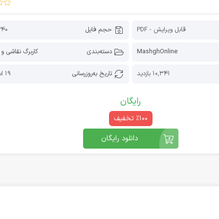
قابل ویرایش - PDF
حجم فایل
340 کیلوب
MashghOnline
دسته‌بندی
کاربرگ نقاشی و 
10,341 بازدید
تاریخ به‌روز‌رسانی
19 اسفند 1404
رایگان
٪100 تخفیف
دانلود رایگان