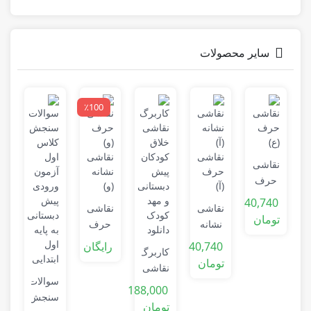
سایر محصولات
٪100
ن
نقاشی
ح
حرف
ر
(ع)
ا
40,740
نقاشی
نقاشی
تومان
نشانه
حرف
(آ)
(و)
40,740
رایگان
کاربرگ
تومان
نقاشی
سوالات
خلاق
188,000
سنجش
کودکان
تومان