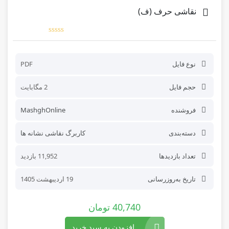
نقاشی حرف (ف)
نوع فایل
PDF
حجم فایل
2 مگابایت
فروشنده
MashghOnline
دسته‌بندی
کاربرگ نقاشی نشانه ها
تعداد بازدیدها
11,952 بازدید
تاریخ به‌روز‌رسانی
19 اردیبهشت 1405
40,740
تومان
افزودن به سبد خرید