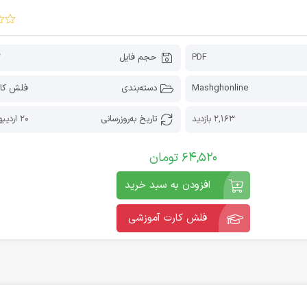
PDF
حجم فایل
2
Mashghonline
دسته‌بندی
فلش کار
2,163 بازدید
تاریخ به‌روز‌رسانی
20 اردیبهشت 1405
64,520
تومان
افزودن به سبد خرید
فلش کارت آموزشی