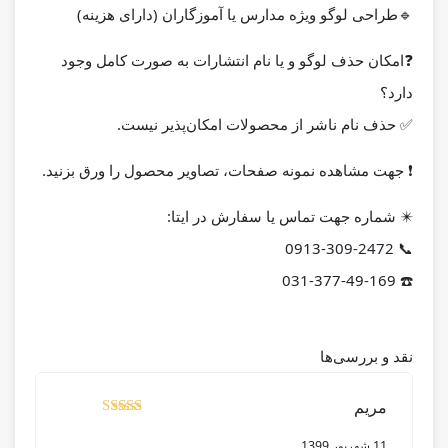
🔹طراحی لوگو ویژه مدارس یا آموزگاران (دارای هزینه)
❓
امکان حذف لوگو و یا نام انتشارات به صورت کامل وجود
دارد؟
✅ حذف نام ناشر از محصولات امکان‌پذیر نیست.
❗️ جهت مشاهده نمونه صفحات، تصاویر محصول را ورق بزنید.
✴️
شماره جهت تماس یا سفارش در ایتا:
📞 0913-309-2472
☎️ 031-377-49-169
نقد و بررسی‌ها
مریم
نمره
از 5
5
11 شهریور 1399