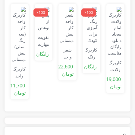
٪100
٪100
ک
تقویت
مهارت
0
کاربرگ
شعر
نوشتن
(
رایگان
ت
رنگ
واحد
در
کاربرگ
آمیزی
کار
کودک
رایگان
22,600
کاربرگ
ولادت
برای
تومان
واحد
امام
کودک
19,000
کار
سجاد
11,700
تومان
(سه
تومان
رنگ
اصلی)