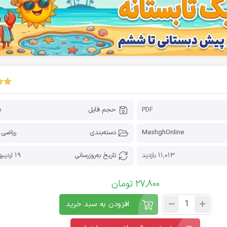
PDF
حجم فایل
15
MashghOnline
دسته‌بندی
ریاضی 
11,013 بازدید
تاریخ به‌روز‌رسانی
19 اردیبهشت 1405
27,800
تومان
افزودن به سبد خرید