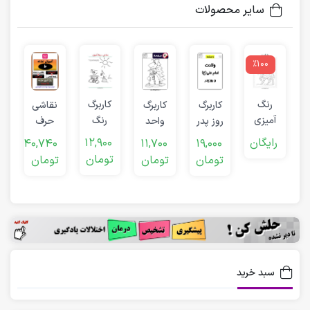
سایر محصولات
٪100
رنگ
کاربرگ
کاربرگ
کاربرگ
نقاشی
آمیزی
رنگ
روز پدر
واحد
حرف
ش
پیش
آمیزی
(ولادت
کار
(ط)
رایگان
12,900
0
40,740
11,700
19,000
دبستانی
مهد
امام
(زمستان)
د
تومان
تومان
تومان
تومان
ت
کودک
علی)
ک
سبد خرید