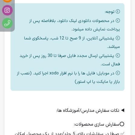
توجه:
در محصولات دانلودی لینک دانلود، بلافاصله پس از
پرداخت نمایش داده میشود.
پشتیبانی آنلاین، از 9 صبح تا 12 شب، پاسخگوی شما
میباشد.
پشتیبانی ارسال مجدد فایل صرفا تا 30 روز پس از خرید
فعال است.
در موبایل: فایل ها را با نرم افزار xodo اجرا کنید. (نصب از
بازار یا مایکت یا اپ استور)
◀️
نکات سفارش مدارس/آموزشگاه ها:
⭕️
سفارش سازی محصولات:
✅ صرفا در سفارشات بالای 5 جلد/عدد از یک محصول امکان