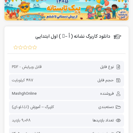
دانلود کاربرگ نشانه ( اُ –ُ ) اول ابتدایی
نوع فایل
قابل ویرایش - PDF
حجم فایل
487 کیلوبایت
فروشنده
MashghOnline
دسته‌بندی
کاربرگ – آموزش (اَ،اِ،اُ،او،ای)
تعداد بازدیدها
9,068 بازدید