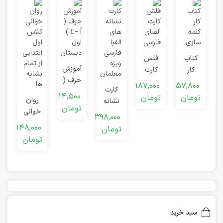
خ
ک
کتاب
فلش
0
آموزش
کار
کارت
ت
حرف (
کلمه
الفبای
187,000
57,800
کارت
اُ –ُ )
سازی
فارسی
14,500
تومان
تومان
روان
نشانه
اول
تومان
خوانی
های
دبستان
398,000
کلاس
الفبا
148,000
تومان
اول
تومان
سبد خرید