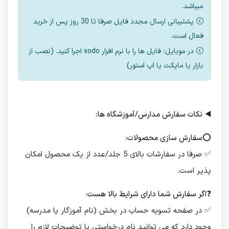
میباشد.
پشتیبانی ارسال مجدد فایل صرفا تا 30 روز پس از خرید
فعال است.
در موبایل: فایل ها را با نرم افزار xodo اجرا کنید. (نصب از
بازار یا مایکت یا اپ استور)
◀️
نکات سفارش مدارس/آموزشگاه ها:
⭕️
سفارش سازی محصولات:
✅ صرفا در سفارشات بالای 5 جلد/عدد از یک محصول امکان
پذیر است.
❓
اگر سفارش شما دارای شرایط بالا هست:
✅ در صفحه تسویه حساب در بخش (نام آموزگار یا مدرسه)
وجود دارد که می توانید نام درخواستی یا توضیحات لازم را