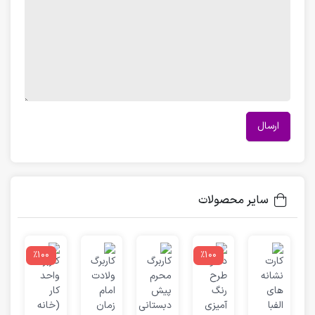
سایر محصولات
٪100
٪100