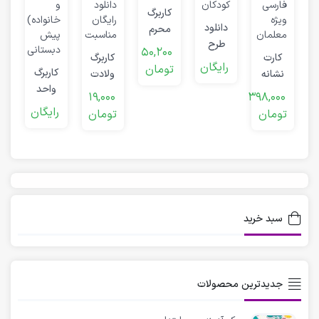
کاربرگ
ر
دانلود
محرم
ش
طرح
پیش
50,200
کارت
کاربرگ
رنگ
دبستانی
ت
رایگان
تومان
کاربرگ
نشانه
ولادت
آمیزی
واحد
های
امام
کودکان
19,000
398,000
کار
الفبا
زمان
رایگان
تومان
تومان
(خانه
و
خانواده)
سبد خرید
جدیدترین محصولات