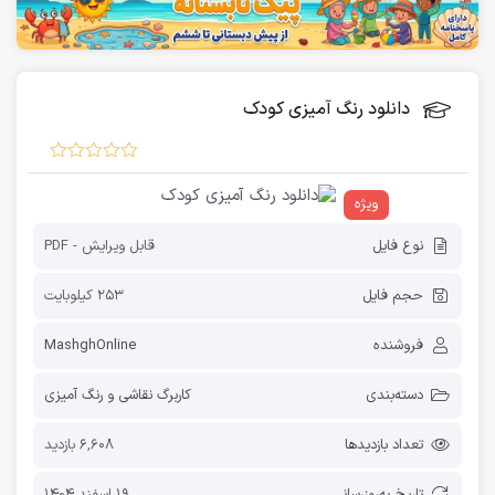
دانلود رنگ آمیزی کودک
ویژه
نوع فایل
قابل ویرایش - PDF
حجم فایل
253 کیلوبایت
فروشنده
MashghOnline
دسته‌بندی
کاربرگ نقاشی و رنگ آمیزی
تعداد بازدیدها
6,608 بازدید
تاریخ به‌روز‌رسانی
19 اسفند 1404