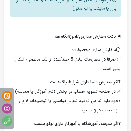
در موبایل: فایل ها را با نرم افزار xodo اجرا کنید. (نصب از
بازار یا مایکت یا اپ استور)
◀️
نکات سفارش مدارس/آموزشگاه ها:
⭕️
سفارش سازی محصولات:
✅ صرفا در سفارشات بالای 5 جلد/عدد از یک محصول امکان
پذیر است.
❓
اگر سفارش شما دارای شرایط بالا هست:
✅ در صفحه تسویه حساب در بخش (نام آموزگار یا مدرسه)
وجود دارد که می توانید نام درخواستی یا توضیحات لازم را
جهت چاپ درج نمایید.
❓
اگر مدرسه، آموزشگاه یا آموزگار دارای لوگو هست: