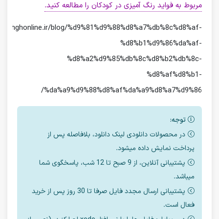
مربوط به فواید رنگ آمیزی در کودکان را مطالعه کنید.
/mashghonline.ir/blog/%d9%81%d9%88%d8%a7%db%8c%d8%af-
%d8%b1%d9%86%da%af-
%d8%a2%d9%85%db%8c%d8%b2%db%8c-
%d8%af%d8%b1-
%da%a9%d9%88%d8%af%da%a9%d8%a7%d9%86/
توجه:
در محصولات دانلودی لینک دانلود، بلافاصله پس از
پرداخت نمایش داده میشود.
پشتیبانی آنلاین، از 9 صبح تا 12 شب، پاسخگوی شما
میباشد.
پشتیبانی ارسال مجدد فایل صرفا تا 30 روز پس از خرید
فعال است.