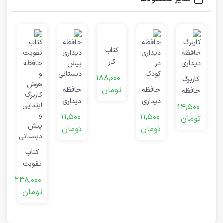
کتاب
کار
ت
تقارن
188,000
ح
کاربرگ
تومان
حافظه
حافظه
ک
حافظه
0
دیداری
دیداری
دیداری
14,500
ت
در
پیش
11,500
11,500
تومان
کودک
دبستانی
تومان
تومان
کتاب
تقویت
حافظه
238,000
و
تومان
هوش