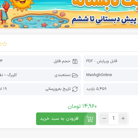
قابل ویرایش - PDF
حجم فایل
64 کیل
MashghOnline
دسته‌بندی
کاربرگ – تق
5,459 بازدید
تاریخ به‌روز‌رسانی
19 اسفند 1404
14,960
تومان
افزودن به سبد خرید