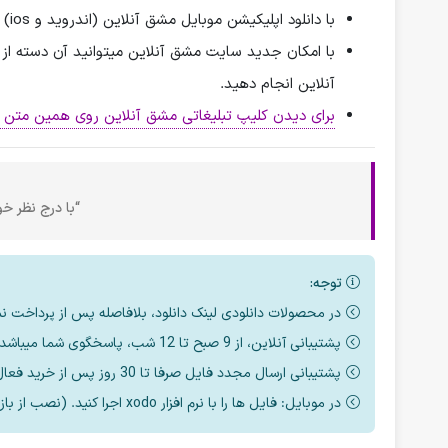
با دانلود اپلیکیشن موبایل مشق آنلاین (اندروید و ios) امکان استفاده ی بسیار آسان از مطالب سایت برای شما فراهم گردیده است.
با امکان جدید سایت مشق آنلاین میتوانید آن دسته از ک
آنلاین انجام دهید.
برای دیدن کلیپ تبلیغاتی مشق آنلاین روی همین متن ک
“با درج نظر خود
توجه:
در محصولات دانلودی لینک دانلود، بلافاصله پس از پرداخت ن
پشتیبانی آنلاین، از 9 صبح تا 12 شب، پاسخگوی شما میباشد.
پشتیبانی ارسال مجدد فایل صرفا تا 30 روز پس از خرید فعال است.
در موبایل: فایل ها را با نرم افزار xodo اجرا کنید. (نصب از بازار یا مایکت یا اپ استور)